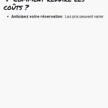
coûts ?
Anticipez votre réservation
: Les prix peuvent varier
selon la saisonnalité. Réserver votre matériel plusieurs
mois à l'avance peut permettre d'obtenir de meilleurs
tarifs.
Optez pour un pack tout-en-un
:
Certaines offres
regroupent son et lumières à un tarif préférentiel par
rapport à la location individuelle de chaque élément.
Privilégiez une utilisation autonome
: Si vous êtes à
l'aise avec l'installation et la gestion du matériel, vous
pouvez éviter les frais supplémentaires liés à
l'intervention d'un technicien.
📞 Conclusion